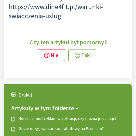
https://www.dine4fit.pl/warunki-
swiadczenia-uslug
Czy ten artykuł był pomocny?
Nie
Tak
Drukuj
Artykuły w tym folderze –
Nie chcę mieć reklam w aplikacji, czy można je usunąć?
Gdzie mogę wpisać kod rabatowy na Premium?