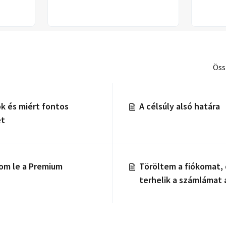
Öss
ók és miért fontos
A célsúly alsó határa
et
m le a Premium
Töröltem a fiókomat,
terhelik a számlámat
előfizetéssel. Mit te