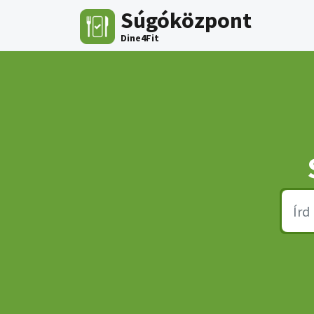
Kihagyás a tartalom megtartásához
Súgóközpont
Dine4Fit