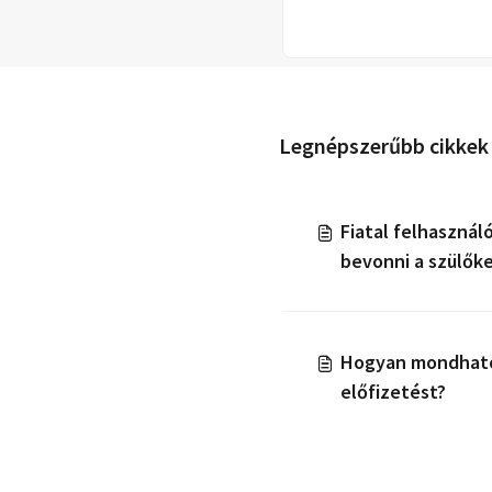
Legnépszerűbb cikkek
Fiatal felhasznál
bevonni a szülők
Hogyan mondhato
előfizetést?